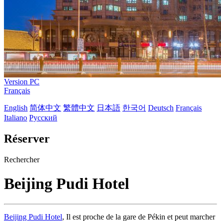
Version PC
Français
English
简体中文
繁體中文
日本語
한국어
Deutsch
Français
Italiano
Русский
Réserver
Rechercher
Beijing Pudi Hotel
Beijing Pudi Hotel
, Il est proche de la gare de Pékin et peut marcher